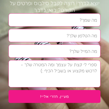
יוצא לדרך! רוצה לקבל סילבוס ופרטים על
הקורס? בואי נדבר
שם
טלפון
אימייל
הודעה
מעיין, חזרי אליי!