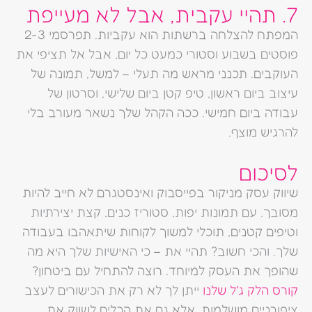
7. תהיי עקבית, אבל לא מעייפת
המפתח להצלחה ברשתות הוא עקביות. תפרסמי 2-3
פוסטים בשבוע וסטורי כמעט כל יום, אבל אל תציפי את
העוקבים. תכנני מראש מה תעלי – למשל, תמונה של
עיצוב ביום ראשון, טיפ קטן ביום שלישי, וסרטון של
עבודה ביום חמישי. ככה הקהל שלך נשאר מעורב בלי
להרגיש מוצף.
לסיכום
שיווק עסק מניקור בפייסבוק ואינסטגרם לא חייב להיות
מסובך. עם תמונות יפות, סטוריז כנים, קצת יצירתיות
וטיפים קטנים, תוכלי למשוך לקוחות שיתאהבו בעבודה
שלך. והכי חשוב? תהיי את – כי האישיות שלך היא מה
שהופך את העסק למיוחד. רוצה להתחיל עם ביטחון?
קורס הלק ג'ל שלנו
ייתן לך לא רק את הכישורים לעצב
ציפורניים מושלמות, אלא גם את הכלים לשווק את