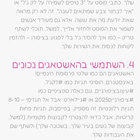
שלך. כתבי פוסט על "3 טיפים לשמירה על לק ג'ל" או
"איך לבחור צבע שמתאים לעונה". זה לא רק מראה
שאת יודעת מה את עושה, אלא גם מעודד אנשים
לשמור את הפוסט ולחזור אלייך. למשל, תוכלי לשתף
טריק – כמו איך להסיר ג'ל בלי לפגוע בציפורן – ולהזמין
לקוחות לנסות את השירות שלך.
4. השתמשי בהאשטאגים נכונים
האשטאגים הם כמו שלטי פרסומת חינמיים!
באינסטגרם, הוסיפי תגיות כמו #לקג'ל,
#עיצובציפורניים, וגם כאלה ספציפיים כמו
#ציפורניים2025 או #ניילארט. אבל אל תגזימי – 8-10
תגיות רלוונטיות זה מספיק. בפייסבוק, תגיות פחות
קריטיות, אבל כדאי להצטרף לקבוצות מקומיות (למשל,
קבוצות של נשים בעיר שלך, בשכונה שלך) ולשתף שם
את העבודות שלך.