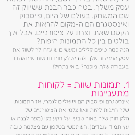
עסק משלך, בטח כבר הבנת ששיווק זה
שם המשחק. בעולם של היום, פייסבוק
ואינסטגרם הם ה-מקום להראות את
הקסם שאת יוצרת על ציפורניים. אבל איך
בולטים בין כל התמונות היפות?
הנה כמה טיפים קלילים ומעשיים שיעזרו לך לשווק את
עסק המניקור שלך ולהביא לקוחות חדשות שיתאהבו
בעבודה שלך. מוכנה? בואי נתחיל!
1. תמונות שוות = לקוחות
מתעניינות
אינסטגרם ופייסבוק הם ויזואליים לגמרי, אז התמונות
שלך חייבות להיות וואו! צלמי את הציפורניים של
הלקוחות שלך באור טבעי, על רקע נקי (מפה לבנה או
עץ תמיד עובדים). השתמשי בטלפון עם מצלמה טובה
והקפידי על פוקוס חד. טיפ זהב: תצלמי גם סרטונים