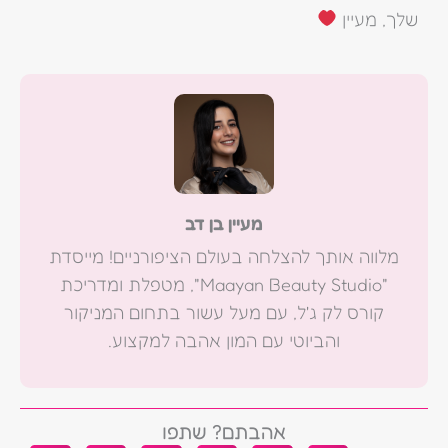
שלך, מעיין
מעיין בן דב
מלווה אותך להצלחה בעולם הציפורניים! מייסדת
"Maayan Beauty Studio", מטפלת ומדריכת
קורס לק ג'ל, עם מעל עשור בתחום המניקור
והביוטי עם המון אהבה למקצוע.
אהבתם? שתפו