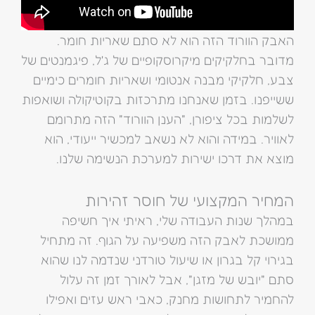
האבק הוורוד הזה הוא לא סתם שאריות חומר.
מדובר בחלקיקים מיקרוסקופיים של ג'ל, פיגמנטים של
צבע, חלקיקי מבנה אנטומי ושאריות חומרים כימיים
ששייפנו. בזמן שאנחנו מתרכזות בקוטיקולה ושואפות
לשלמות בכל ציפורן, "הענן הוורוד" הזה מתרומם
לאוויר. במידה והוא לא נשאב למכשיר ייעודי, הוא
מוצא את דרכו ישירות למערכת הנשימה שלנו.
המחיר המקצועי של חוסר זהירות
במהלך שנות העבודה שלי, ראיתי איך חשיפה
ממושכת לאבק הזה משפיעה על הגוף. זה מתחיל
בגירוי קל בגרון או שיעול טורדני שנדמה לנו שהוא
סתם "יובש של מזגן", אבל לאורך זמן זה עלול
להחמיר לתחושות מחנק, כאבי ראש עזים ואפילו