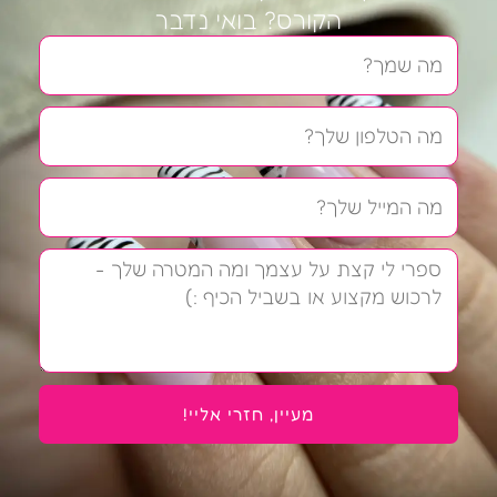
הקורס? בואי נדבר
שם
טלפון
אימייל
הודעה
מעיין, חזרי אליי!